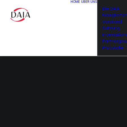
HOME
ÜBER UNS
Die DAIA
Neuigkeite
Vorstand
Satzung
Internation
Partnerges
Protokolle