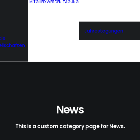
MITGLIED WERDEN
TAGUNG
n
Jahrestagungen
ale
ellschaften
News
This is a custom category page for News.