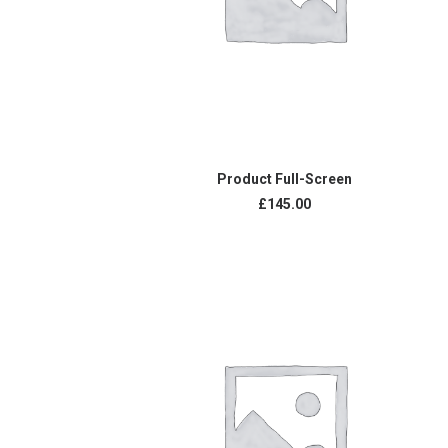
IN DEN WARENKORB
Product Full-Screen
£
145.00