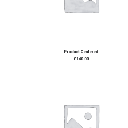
IN DEN WARENKORB
Product Centered
£
140.00