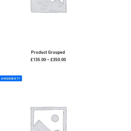
PRODUKTE ANZEIGEN
Product Grouped
Preisspanne:
£
135.00
–
£
350.00
£135.00
bis
£350.00
ANGEBOT!