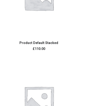
IN DEN WARENKORB
Product Default Stacked
£
110.00