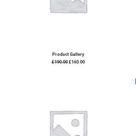
IN DEN WARENKORB
Product Gallery
Ursprünglicher
Aktueller
£
190.00
£
160.00
Preis
Preis
war:
ist:
£190.00
£160.00.